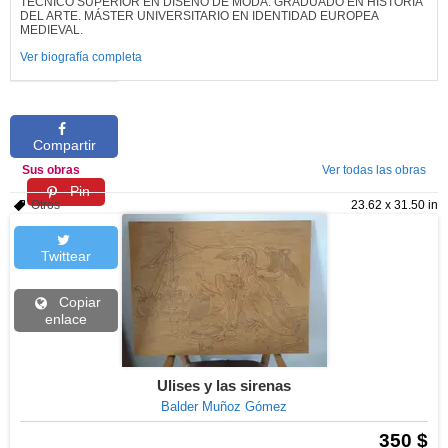
TÉCNICO SUPERIOR EN DISEÑO DE MODA. GRADUADO EN HISTORIA
DEL ARTE. MÁSTER UNIVERSITARIO EN IDENTIDAD EUROPEA
MEDIEVAL.
Ver biografía completa
Compartir
Sus obras
Ver todas las obras
Pin
Otros
23.62 x 31.50 in
Twittear
Copiar
enlace
Ulises y las sirenas
Balder Muñoz Gómez
350 $