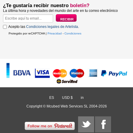
¿Te gustaría recibir nuestro
boletín?
La última hora y novedades del mundo del arte en tu correo electrónico
Acepto las
Condiciones legales de Artelista
.
Protegido por reCAPTCHA |
Privacidad
-
Condiciones
ES
/
USD $
/
in
Copyright © Mcubed Web Services SL 2004-2026